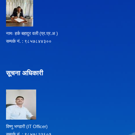
नामः हर्क बहादुर वली (प्र‍.प्र.अ )
सम्पर्क न‌ं. : ९८५७८४४३००
सूचना अधिकारी
विष्णु भण्डारी (IT Officer)
सम्पर्क न‌ं. : ९८५७८२३६०१