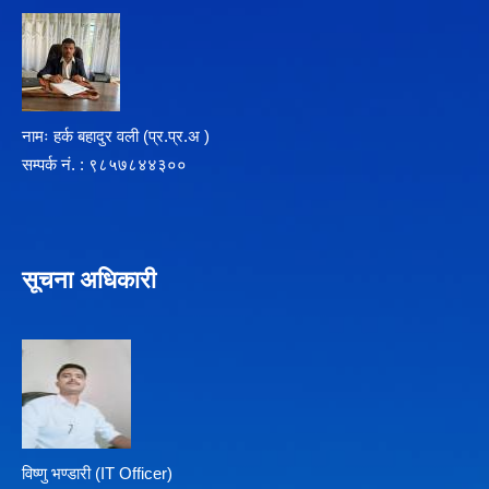
नामः हर्क बहादुर वली (प्र‍.प्र.अ )
सम्पर्क न‌ं. : ९८५७८४४३००
सूचना अधिकारी
विष्णु भण्डारी (IT Officer)