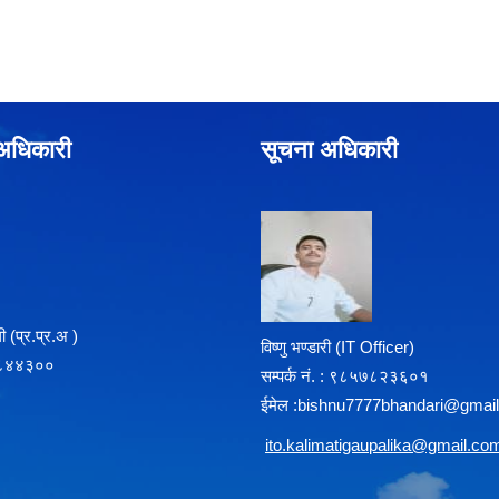
े अधिकारी
सूचना अधिकारी
 (प्र‍.प्र.अ )
विष्णु भण्डारी (IT Officer)
८५७८४४३००
सम्पर्क न‌ं. : ९८५७८२३६०१
ईमेल :
b
ishnu7777bhandari@gmai
i
to.kalimatigaupalika@gmail.co