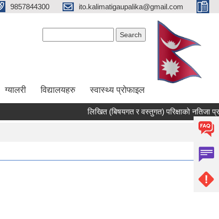
9857844300
ito.kalimatigaupalika@gmail.com
Search form
Search
ग्यालरी
विद्यालयहरु
स्वास्थ्य प्राेफाइल
लिखित (बिषयगत र वस्तुगत) परिक्षाको नतिजा प्रक