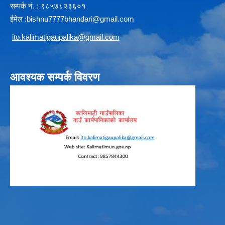
सम्पर्क न‌ं. : ९८५७८२३६०१
ईमेल :
b
ishnu7777bhandari@gmail.com
i
to.kalimatigaupalika@gmail.com
आवश्यक सम्पर्क विवरण