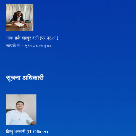
नामः हर्क बहादुर वली (प्र‍.प्र.अ )
सम्पर्क न‌ं. : ९८५७८४४३००
सूचना अधिकारी
विष्णु भण्डारी (IT Officer)