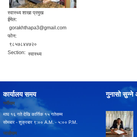
स्वास्थ्य शाखा प्रमुख
ईमेल:
gorakhthapa3@gmail.com
फोन:
९८५७८४४७२०
Section:
स्वास्थ्य
कार्यालय समय
गुनासो सुन्न
गर्मीयाम
माघ १६ गते देखि कार्त्तिक १५ गतेसम्म
सोमबार - शुक्रबार ९:०० A.M. - ५:०० P.M.
जाडोयाम