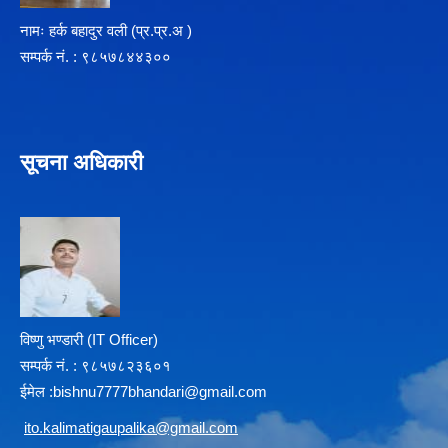
नामः हर्क बहादुर वली (प्र‍.प्र.अ )
सम्पर्क न‌ं. : ९८५७८४४३००
सूचना अधिकारी
विष्णु भण्डारी (IT Officer)
सम्पर्क न‌ं. : ९८५७८२३६०१
ईमेल :
b
ishnu7777bhandari@gmail.com
i
to.kalimatigaupalika@gmail.com